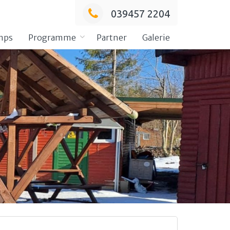
039457 2204
mps
Programme
Partner
Galerie